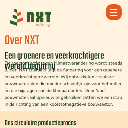
Ga
naar
de
inhoud
Over NXT
Een groenere en veerkrachtigere
wereld begint nu
De roep om actie tegen klimaatverandering wordt steeds
luider. NXT Building legt de fundering voor een groenere
en veerkrachtigere wereld. Wij ontwikkelen circulaire
bouwmaterialen die minder schadelijk zijn voor het milieu
én die bijdragen aan de klimaatdoelen. Door ‘oud’
bouwmateriaal opnieuw te gebruiken zetten we een stap
in de richting van een koolstofnegatieve bouwsector.
Ons circulaire productieproces